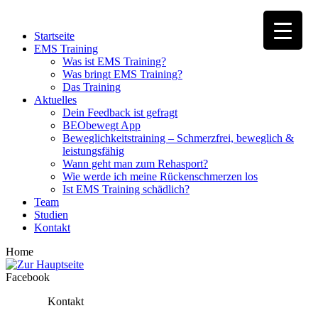
Startseite
EMS Training
Was ist EMS Training?
Was bringt EMS Training?
Das Training
Aktuelles
Dein Feedback ist gefragt
BEObewegt App
Beweglichkeitstraining – Schmerzfrei, beweglich &
leistungsfähig
Wann geht man zum Rehasport?
Wie werde ich meine Rückenschmerzen los
Ist EMS Training schädlich?
Team
Studien
Kontakt
Home
Facebook
Kontakt